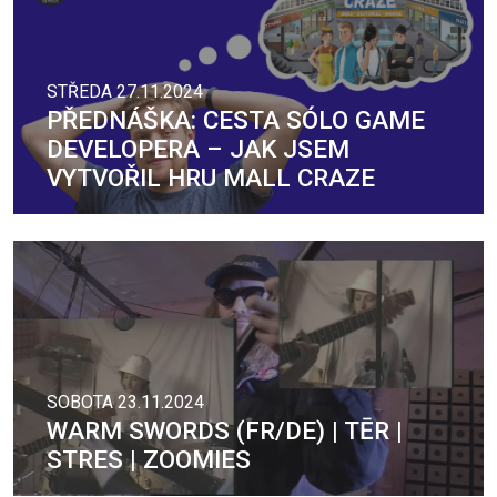
STŘEDA 27.11.2024
PŘEDNÁŠKA: CESTA SÓLO GAME
DEVELOPERA –⁠⁠⁠⁠⁠⁠ JAK JSEM
VYTVOŘIL HRU MALL CRAZE
SOBOTA 23.11.2024
WARM SWORDS (FR/DE) | TĒR |
STRES | ZOOMIES