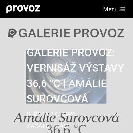
Menu
GALERIE PROVOZ:
VERNISÁŽ VÝSTAVY
36,6 °C | AMÁLIE
SUROVCOVÁ
STŘEDA 27.5.2026
ZAČÁTEK 20:00